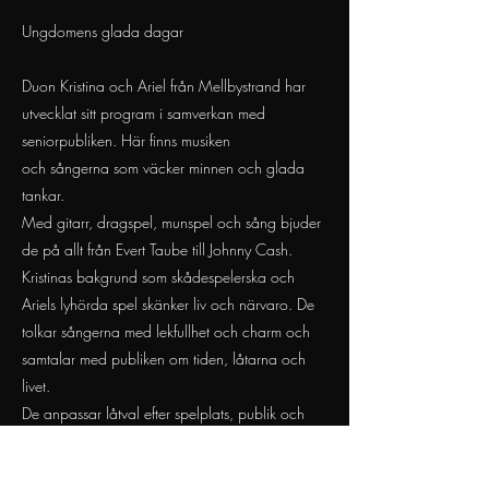
Ungdomens glada dagar
Duon Kristina och Ariel från Mellbystrand har
utvecklat sitt program i samverkan med
seniorpubliken. Här finns musiken
och sångerna som väcker minnen och glada
tankar.
Med gitarr, dragspel, munspel och sång bjuder
de på allt från Evert Taube till Johnny Cash.
Kristinas bakgrund som skådespelerska och
Ariels lyhörda spel skänker liv och närvaro. De
tolkar sångerna med lekfullhet och charm och
samtalar med publiken om tiden, låtarna och
livet.
De anpassar låtval efter spelplats, publik och
årstid.